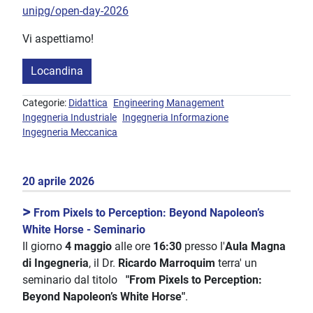
unipg/open-day-2026
Vi aspettiamo!
Locandina
Categorie:
Didattica
Engineering Management
Ingegneria Industriale
Ingegneria Informazione
Ingegneria Meccanica
20 aprile 2026
>
From Pixels to Perception: Beyond Napoleon’s
White Horse - Seminario
Il giorno
4 maggio
alle ore
16:30
presso l'
Aula Magna
di Ingegneria
, il Dr.
Ricardo Marroquim
terra' un
seminario dal titolo
"From Pixels to Perception:
Beyond Napoleon’s White Horse"
.