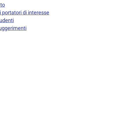
nto
 portatori di interesse
tudenti
suggerimenti