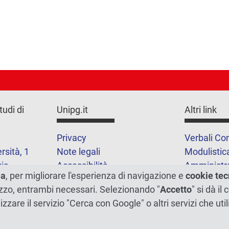
tudi di
Unipg.it
Altri link
Privacy
Verbali Con
rsità, 1
Note legali
Modulistic
ia
Accessibilità
Amministr
ma
, per migliorare l'esperienza di navigazione e
cookie tec
trasparent
1
ilizzo, entrambi necessari. Selezionando "
Accetto
" si dà il
Cookie
lizzare il servizio "Cerca con Google" o altri servizi che u
Mappa del 