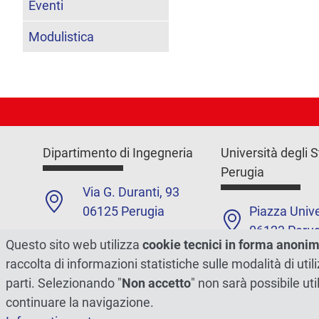
Eventi
Modulistica
Dipartimento di Ingegneria
Università degli S
Perugia
Via G. Duranti, 93
06125 Perugia
Piazza Unive
06123 Perug
+39 0755853601
Questo sito web utilizza
cookie tecnici in forma anoni
+39 075585
raccolta di informazioni statistiche sulle modalità di ut
Contatti
parti. Selezionando "
Non accetto
" non sarà possibile uti
Contatti
continuare la navigazione.