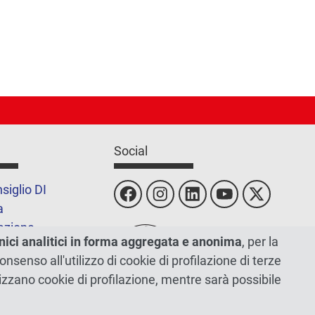
Social
siglio DI
a
azione
nici analitici in forma aggregata e anonima
, per la
e
 consenso all'utilizzo di cookie di profilazione di terze
tilizzano cookie di profilazione, mentre sarà possibile
sito